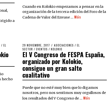
Cuando en Kolokio empezamos a pensar en la
onal,
organización de la tercera edición del Foro de la
Más
Cadena de Valor del Envase …
irigido a
S
/
EL
29 NOVIEMBRE, 2017
ASOCIACIONES
/
EL
SECTOR
/
EVENTOS
/
KOLOKIO
okio
El V Congreso de FESPA España,
organizado por Kolokio,
consigue un gran salto
cualitativo
ño
s hecho
Puede que no esté muy bien que lo digamos
nosotros, pero nos sentimos muy orgullosos de
Más
los resultados del V Congreso de …