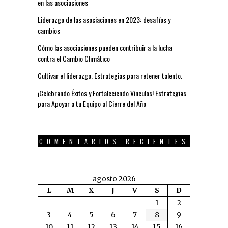
en las asociaciones
Liderazgo de las asociaciones en 2023: desafíos y
cambios
Cómo las asociaciones pueden contribuir a la lucha
contra el Cambio Climático
Cultivar el liderazgo. Estrategias para retener talento.
¡Celebrando Éxitos y Fortaleciendo Vínculos! Estrategias
para Apoyar a tu Equipo al Cierre del Año
COMENTARIOS RECIENTES
agosto 2026
L
M
X
J
V
S
D
1
2
3
4
5
6
7
8
9
10
11
12
13
14
15
16