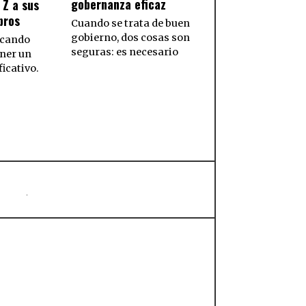
gobernanza eficaz
 Z a sus
bros
Cuando se trata de buen
gobierno, dos cosas son
scando
seguras: es necesario
ener un
icativo.