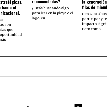
recomendadas?
la generación
estratégicas.
filas de miem
 hacia el
¿Estás buscando algo
nizacional.
para leer en la playa o el
Gen Z está bu
lago, en
participar y t
as
impacto signif
as son
Pero como
tas que
 oportunidad
 más