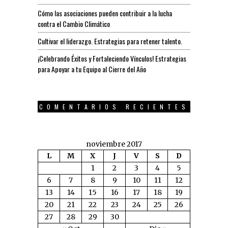
Cómo las asociaciones pueden contribuir a la lucha
contra el Cambio Climático
Cultivar el liderazgo. Estrategias para retener talento.
¡Celebrando Éxitos y Fortaleciendo Vínculos! Estrategias
para Apoyar a tu Equipo al Cierre del Año
COMENTARIOS RECIENTES
noviembre 2017
L
M
X
J
V
S
D
1
2
3
4
5
6
7
8
9
10
11
12
13
14
15
16
17
18
19
20
21
22
23
24
25
26
27
28
29
30