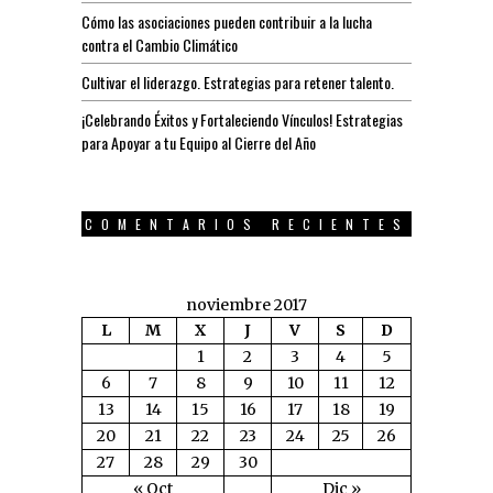
Cómo las asociaciones pueden contribuir a la lucha
contra el Cambio Climático
Cultivar el liderazgo. Estrategias para retener talento.
¡Celebrando Éxitos y Fortaleciendo Vínculos! Estrategias
para Apoyar a tu Equipo al Cierre del Año
COMENTARIOS RECIENTES
noviembre 2017
L
M
X
J
V
S
D
1
2
3
4
5
6
7
8
9
10
11
12
13
14
15
16
17
18
19
20
21
22
23
24
25
26
27
28
29
30
« Oct
Dic »