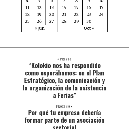
4
5
6
7
8
9
10
11
12
13
14
15
16
17
18
19
20
21
22
23
24
25
26
27
28
29
30
« Jun
Oct »
PREVIO
“Kolokio nos ha respondido
como esperábamos: en el Plan
Estratégico, la comunicación y
la organización de la asistencia
a Ferias”
PRÓXIMO
Por qué tu empresa debería
formar parte de un asociación
sectorial