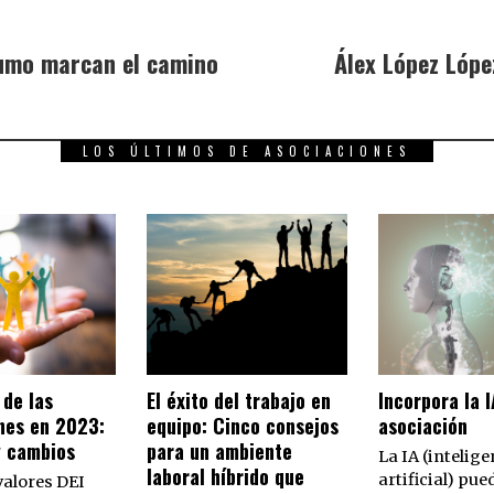
sumo marcan el camino
Álex López Lópe
LOS ÚLTIMOS DE ASOCIACIONES
 de las
El éxito del trabajo en
Incorpora la I
nes en 2023:
equipo: Cinco consejos
asociación
y cambios
para un ambiente
La IA (intelige
laboral híbrido que
artificial) pue
valores DEI