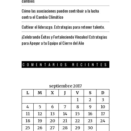
cambios
Cómo las asociaciones pueden contribuir a la lucha
contra el Cambio Climático
Cultivar el liderazgo. Estrategias para retener talento.
¡Celebrando Éxitos y Fortaleciendo Vínculos! Estrategias
para Apoyar a tu Equipo al Cierre del Año
COMENTARIOS RECIENTES
septiembre 2017
L
M
X
J
V
S
D
1
2
3
4
5
6
7
8
9
10
11
12
13
14
15
16
17
18
19
20
21
22
23
24
25
26
27
28
29
30