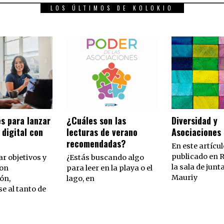
LOS ÚLTIMOS DE KOLOKIO
es para lanzar
¿Cuáles son las
Diversidad y
 digital con
lecturas de verano
Asociaciones
recomendadas?
En este artícul
publicado en R
ar objetivos y
¿Estás buscando algo
la sala de junta
con
para leer en la playa o el
Mauriy
ón,
lago, en
 al tanto de