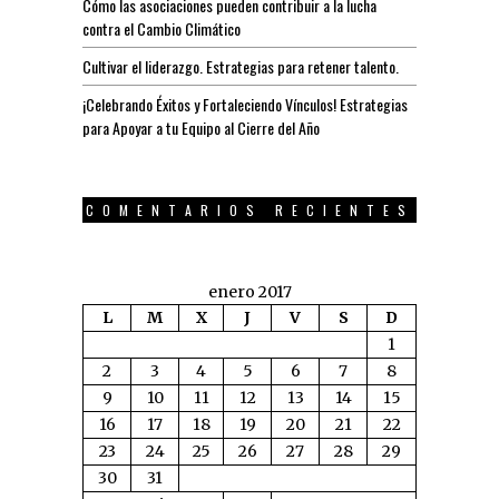
Cómo las asociaciones pueden contribuir a la lucha
contra el Cambio Climático
Cultivar el liderazgo. Estrategias para retener talento.
¡Celebrando Éxitos y Fortaleciendo Vínculos! Estrategias
para Apoyar a tu Equipo al Cierre del Año
COMENTARIOS RECIENTES
enero 2017
L
M
X
J
V
S
D
1
2
3
4
5
6
7
8
9
10
11
12
13
14
15
16
17
18
19
20
21
22
23
24
25
26
27
28
29
30
31