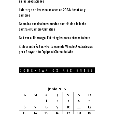
en las asociaciones
Liderazgo de las asociaciones en 2023: desafíos y
cambios
Cómo las asociaciones pueden contribuir a la lucha
contra el Cambio Climático
Cultivar el liderazgo. Estrategias para retener talento.
¡Celebrando Éxitos y Fortaleciendo Vínculos! Estrategias
para Apoyar a tu Equipo al Cierre del Año
COMENTARIOS RECIENTES
junio 2016
L
M
X
J
V
S
D
1
2
3
4
5
6
7
8
9
10
11
12
13
14
15
16
17
18
19