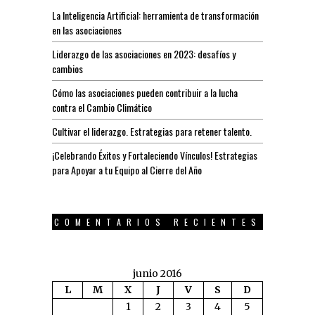
La Inteligencia Artificial: herramienta de transformación
en las asociaciones
Liderazgo de las asociaciones en 2023: desafíos y
cambios
Cómo las asociaciones pueden contribuir a la lucha
contra el Cambio Climático
Cultivar el liderazgo. Estrategias para retener talento.
¡Celebrando Éxitos y Fortaleciendo Vínculos! Estrategias
para Apoyar a tu Equipo al Cierre del Año
COMENTARIOS RECIENTES
junio 2016
L
M
X
J
V
S
D
1
2
3
4
5