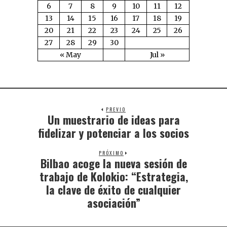
6
7
8
9
10
11
12
13
14
15
16
17
18
19
20
21
22
23
24
25
26
27
28
29
30
« May
Jul »
PREVIO
Un muestrario de ideas para
fidelizar y potenciar a los socios
PRÓXIMO
Bilbao acoge la nueva sesión de
trabajo de Kolokio: “Estrategia,
la clave de éxito de cualquier
asociación”