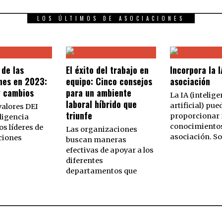
LOS ÚLTIMOS DE ASOCIACIONES
 de las
El éxito del trabajo en
Incorpora la I
nes en 2023:
equipo: Cinco consejos
asociación
y cambios
para un ambiente
La IA (intelige
laboral híbrido que
artificial) pue
valores DEI
triunfe
proporcionar
ligencia
conocimientos
los líderes de
Las organizaciones
asociación. S
ciones
buscan maneras
efectivas de apoyar a los
diferentes
departamentos que