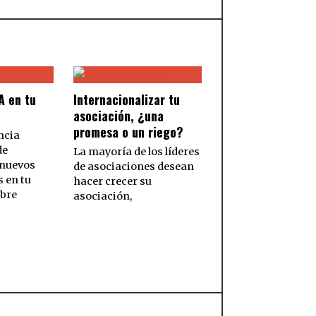
A en tu
Internacionalizar tu
asociación, ¿una
promesa o un riego?
ncia
de
La mayoría de los líderes
 nuevos
de asociaciones desean
 en tu
hacer crecer su
obre
asociación,