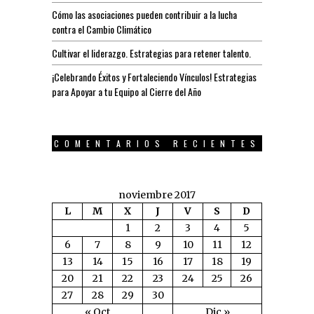
Cómo las asociaciones pueden contribuir a la lucha
contra el Cambio Climático
Cultivar el liderazgo. Estrategias para retener talento.
¡Celebrando Éxitos y Fortaleciendo Vínculos! Estrategias
para Apoyar a tu Equipo al Cierre del Año
COMENTARIOS RECIENTES
noviembre 2017
L
M
X
J
V
S
D
1
2
3
4
5
6
7
8
9
10
11
12
13
14
15
16
17
18
19
20
21
22
23
24
25
26
27
28
29
30
« Oct
Dic »