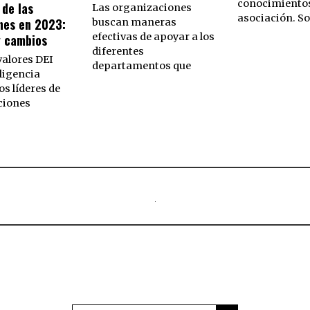
conocimientos
 de las
Las organizaciones
asociación. S
nes en 2023:
buscan maneras
efectivas de apoyar a los
y cambios
diferentes
valores DEI
departamentos que
ligencia
los líderes de
ciones