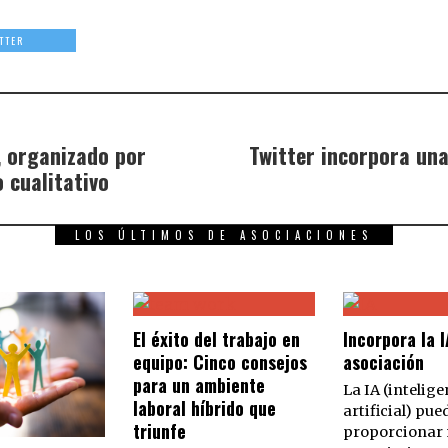
TTER
, organizado por
Twitter incorpora una
 cualitativo
LOS ÚLTIMOS DE ASOCIACIONES
El éxito del trabajo en
Incorpora la I
equipo: Cinco consejos
asociación
para un ambiente
La IA (intelige
laboral híbrido que
artificial) pue
triunfe
proporcionar