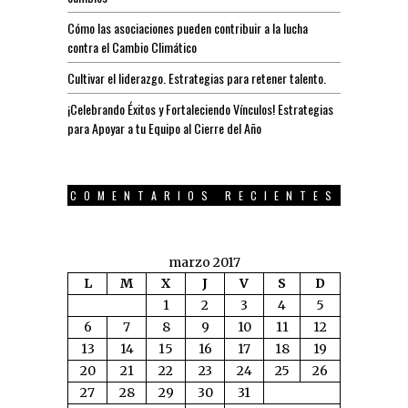
Cómo las asociaciones pueden contribuir a la lucha
contra el Cambio Climático
Cultivar el liderazgo. Estrategias para retener talento.
¡Celebrando Éxitos y Fortaleciendo Vínculos! Estrategias
para Apoyar a tu Equipo al Cierre del Año
COMENTARIOS RECIENTES
marzo 2017
L
M
X
J
V
S
D
1
2
3
4
5
6
7
8
9
10
11
12
13
14
15
16
17
18
19
20
21
22
23
24
25
26
27
28
29
30
31