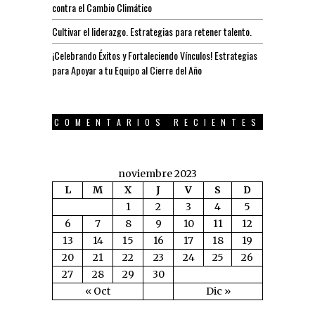
contra el Cambio Climático
Cultivar el liderazgo. Estrategias para retener talento.
¡Celebrando Éxitos y Fortaleciendo Vínculos! Estrategias
para Apoyar a tu Equipo al Cierre del Año
COMENTARIOS RECIENTES
noviembre 2023
L
M
X
J
V
S
D
1
2
3
4
5
6
7
8
9
10
11
12
13
14
15
16
17
18
19
20
21
22
23
24
25
26
27
28
29
30
« Oct
Dic »