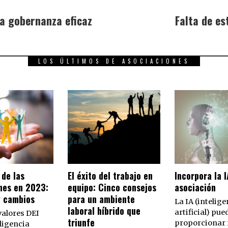
na gobernanza eficaz
Falta de e
LOS ÚLTIMOS DE ASOCIACIONES
 de las
El éxito del trabajo en
Incorpora la I
nes en 2023:
equipo: Cinco consejos
asociación
y cambios
para un ambiente
La IA (intelige
laboral híbrido que
artificial) pue
valores DEI
triunfe
proporcionar
ligencia