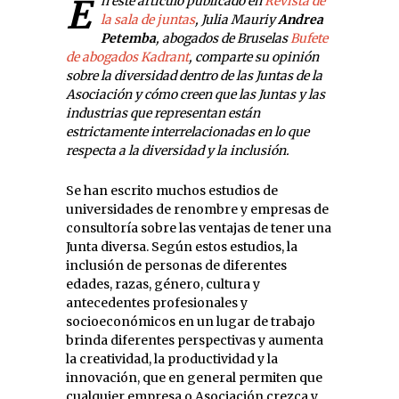
En este artículo publicado en
Revista de
la sala de juntas
, Julia Mauri
y
Andrea
Petemba
, abogados de Bruselas
Bufete
de abogados Kadrant
, comparte su opinión
sobre la diversidad dentro de las Juntas de la
Asociación y cómo creen que las Juntas y las
industrias que representan están
estrictamente interrelacionadas en lo que
respecta a la diversidad y la inclusión.
Se han escrito muchos estudios de
universidades de renombre y empresas de
consultoría sobre las ventajas de tener una
Junta diversa. Según estos estudios, la
inclusión de personas de diferentes
edades, razas, género, cultura y
antecedentes profesionales y
socioeconómicos en un lugar de trabajo
brinda diferentes perspectivas y aumenta
la creatividad, la productividad y la
innovación, que en general permiten que
cualquier empresa o Asociación crezca y