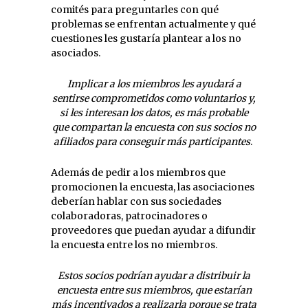
comit
é
s para preguntarles con qu
é
problemas se enfrentan actualmente y qu
é
cuestiones les gustar
í
a plantear a los no
asociados.
Implicar a los miembros les ayudar
á
a
sentirse comprometidos como voluntarios y,
si les interesan los datos, es m
á
s probable
que compartan la encuesta con sus socios no
afiliados para conseguir m
á
s participantes
.
Adem
á
s de pedir a los miembros que
promocionen la encuesta, las asociaciones
deber
í
an hablar con sus sociedades
colaboradoras, patrocinadores o
proveedores que puedan ayudar a difundir
la encuesta entre los no miembros.
Estos socios podr
í
an ayudar a distribuir la
encuesta entre sus miembros, que estar
ían
má
s incentivados a realizarla porque se trata