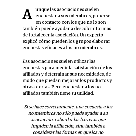
Aunque las asociaciones suelen
encuestar a sus miembros, ponerse
en contacto con los que no lo son
tambi
é
n puede ayudar a descubrir formas
de fortalecer la asociación. Un experto
explic
ó c
ómo pueden los grupos elaborar
encuestas eficaces a los no miembros.
L
as asociaciones suelen utilizar las
encuestas para medir la satisfacción de los
afiliados y determinar sus necesidades, de
modo que puedan mejorar los productos y
otras ofertas. Pero encuestar a los no
afiliados tambi
é
n tiene su utilidad.
Si se hace correctamente, una encuesta a los
no miembros no sólo puede ayudar a su
asociación a abordar las barreras que
impiden la afiliación, sino tambi
é
n a
considerar las formas en que los no