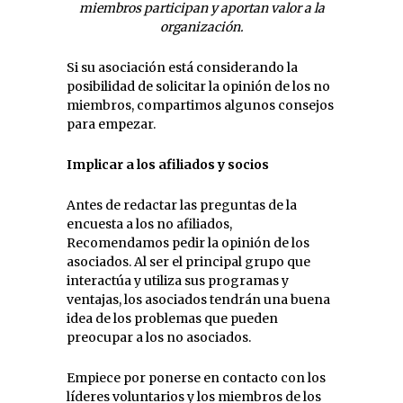
miembros participan y aportan valor a la
organización.
Si su asociación est
á
considerando la
posibilidad de solicitar la opinión de los no
miembros, compartimos a
lgunos consejos
para empezar.
Implicar a los afiliados y socios
Antes de redactar las preguntas de la
encuesta a los no afiliados,
Recomendamos pedir la opinión de los
asociados. Al ser el principal grupo que
interact
ú
a y utiliza sus programas y
ventajas, los asociados tendr
á
n una buena
idea de los problemas que pueden
preocupar a los no asociados.
Empiece por ponerse en contacto con los
l
í
deres voluntarios y los miembros de los