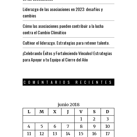
Liderazgo de las asociaciones en 2023: desafíos y
cambios
Cómo las asociaciones pueden contribuir a la lucha
contra el Cambio Climático
Cultivar el liderazgo. Estrategias para retener talento.
¡Celebrando Éxitos y Fortaleciendo Vínculos! Estrategias
para Apoyar a tu Equipo al Cierre del Año
COMENTARIOS RECIENTES
junio 2018
L
M
X
J
V
S
D
1
2
3
4
5
6
7
8
9
10
11
12
13
14
15
16
17