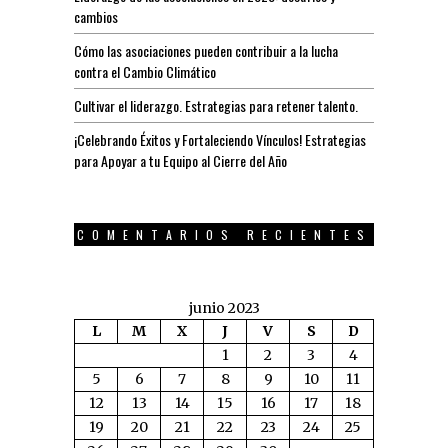
cambios
Cómo las asociaciones pueden contribuir a la lucha
contra el Cambio Climático
Cultivar el liderazgo. Estrategias para retener talento.
¡Celebrando Éxitos y Fortaleciendo Vínculos! Estrategias
para Apoyar a tu Equipo al Cierre del Año
COMENTARIOS RECIENTES
junio 2023
L
M
X
J
V
S
D
1
2
3
4
5
6
7
8
9
10
11
12
13
14
15
16
17
18
19
20
21
22
23
24
25