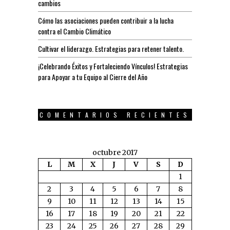
cambios
Cómo las asociaciones pueden contribuir a la lucha
contra el Cambio Climático
Cultivar el liderazgo. Estrategias para retener talento.
¡Celebrando Éxitos y Fortaleciendo Vínculos! Estrategias
para Apoyar a tu Equipo al Cierre del Año
COMENTARIOS RECIENTES
octubre 2017
L
M
X
J
V
S
D
1
2
3
4
5
6
7
8
9
10
11
12
13
14
15
16
17
18
19
20
21
22
23
24
25
26
27
28
29