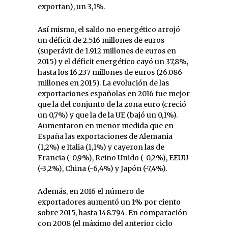
exportan), un 3,1%.
Así mismo, el saldo no energético arrojó
un déficit de 2.516 millones de euros
(superávit de 1.912 millones de euros en
2015) y el déficit energético cayó un 37,8%,
hasta los 16.237 millones de euros (26.086
millones en 2015). La evolución de las
exportaciones españolas en 2016 fue mejor
que la del conjunto de la zona euro (creció
un 0,7%) y que la de la UE (bajó un 0,1%).
Aumentaron en menor medida que en
España las exportaciones de Alemania
(1,2%) e Italia (1,1%) y cayeron las de
Francia (-0,9%), Reino Unido (-0,2%), EEUU
(-3,2%), China (-6,4%) y Japón (-7,4%).
Además, en 2016 el número de
exportadores aumentó un 1% por ciento
sobre 2015, hasta 148.794. En comparación
con 2008 (el máximo del anterior ciclo