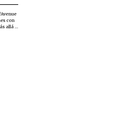
E/Avenue
nes con
s allá …