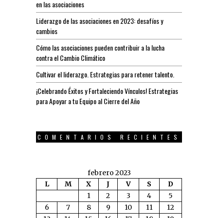
en las asociaciones
Liderazgo de las asociaciones en 2023: desafíos y
cambios
Cómo las asociaciones pueden contribuir a la lucha
contra el Cambio Climático
Cultivar el liderazgo. Estrategias para retener talento.
¡Celebrando Éxitos y Fortaleciendo Vínculos! Estrategias
para Apoyar a tu Equipo al Cierre del Año
COMENTARIOS RECIENTES
febrero 2023
L
M
X
J
V
S
D
1
2
3
4
5
6
7
8
9
10
11
12