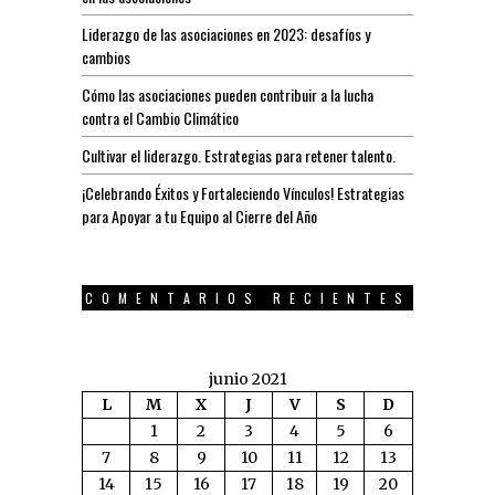
Liderazgo de las asociaciones en 2023: desafíos y
cambios
Cómo las asociaciones pueden contribuir a la lucha
contra el Cambio Climático
Cultivar el liderazgo. Estrategias para retener talento.
¡Celebrando Éxitos y Fortaleciendo Vínculos! Estrategias
para Apoyar a tu Equipo al Cierre del Año
COMENTARIOS RECIENTES
junio 2021
L
M
X
J
V
S
D
1
2
3
4
5
6
7
8
9
10
11
12
13
14
15
16
17
18
19
20