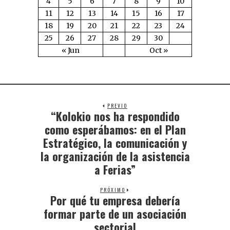
4
5
6
7
8
9
10
11
12
13
14
15
16
17
18
19
20
21
22
23
24
25
26
27
28
29
30
« Jun
Oct »
PREVIO
“Kolokio nos ha respondido
como esperábamos: en el Plan
Estratégico, la comunicación y
la organización de la asistencia
a Ferias”
PRÓXIMO
Por qué tu empresa debería
formar parte de un asociación
sectorial