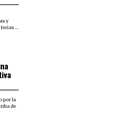
as y
 ferias …
una
tiva
 por la
rriba de