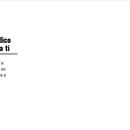
dico
 ti
ra
 se
s y