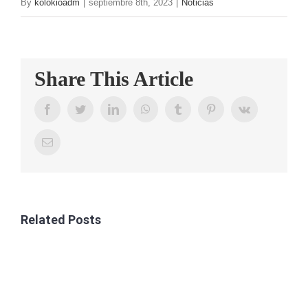
By
kolokioadm
|
septiembre 8th, 2023
|
Noticias
CONTAC
Share This Article
Facebook
Twitter
LinkedIn
WhatsApp
Tumblr
Pinterest
Vk
Email
Related Posts