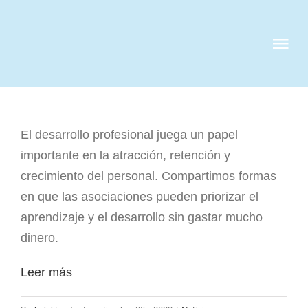
Skip
to
Tog
content
Nav
QUIENES S
El desarrollo profesional juega un papel
SERVICIOS
importante en la atracción, retención y
crecimiento del personal. Compartimos formas
CASOS DE 
en que las asociaciones pueden priorizar el
aprendizaje y el desarrollo sin gastar mucho
CLIENTES
dinero.
Leer más
NOTICIAS