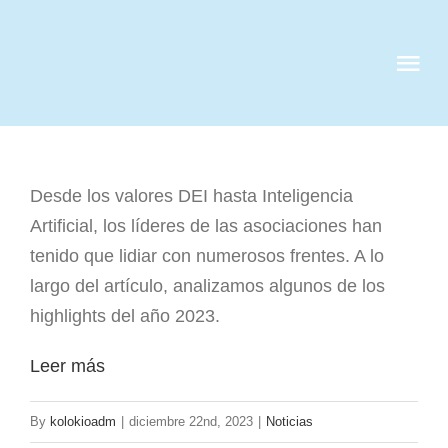
Skip
to
Tog
content
Nav
QUIENES S
Desde los valores DEI hasta Inteligencia
SERVICIOS
Artificial, los líderes de las asociaciones han
tenido que lidiar con numerosos frentes. A lo
CASOS DE 
largo del artículo, analizamos algunos de los
highlights del año 2023.
CLIENTES
Leer más
NOTICIAS
By
kolokioadm
|
diciembre 22nd, 2023
|
Noticias