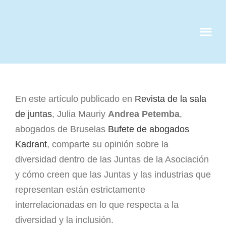
Skip
to
Tog
content
Nav
QUIENES S
En este artículo publicado en
Revista de la sala
SERVICIOS
de juntas
, Julia Mauriy
Andrea Petemba
,
abogados de Bruselas
Bufete de abogados
CASOS DE 
Kadrant
, comparte su opinión sobre la
diversidad dentro de las Juntas de la Asociación
CLIENTES
y cómo creen que las Juntas y las industrias que
representan están estrictamente
NOTICIAS
interrelacionadas en lo que respecta a la
diversidad y la inclusión.