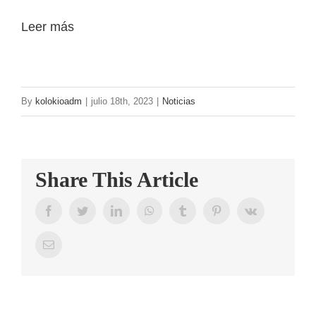
CONTAC
Leer más
By
kolokioadm
|
julio 18th, 2023
|
Noticias
Share This Article
Facebook
Twitter
LinkedIn
WhatsApp
Tumblr
Pinterest
Vk
Email