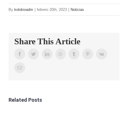
CONTAC
By
kolokioadm
|
febrero 20th, 2023
|
Noticias
Share This Article
Facebook
Twitter
LinkedIn
WhatsApp
Tumblr
Pinterest
Vk
Email
Related Posts