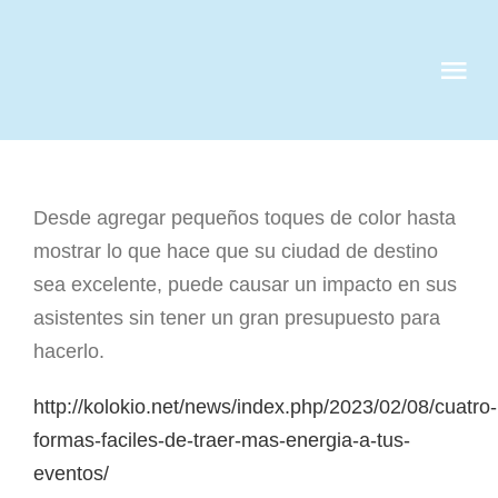
Skip
to
Tog
content
Nav
QUIENES S
Desde agregar pequeños toques de color hasta
SERVICIOS
mostrar lo que hace que su ciudad de destino
sea excelente, puede causar un impacto en sus
CASOS DE 
asistentes sin tener un gran presupuesto para
hacerlo.
CLIENTES
http://kolokio.net/news/index.php/2023/02/08/cuatro-
formas-faciles-de-traer-mas-energia-a-tus-
NOTICIAS
eventos/