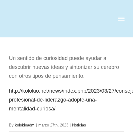
Skip
to
Tog
content
Nav
QUIENES S
Un sentido de curiosidad puede ayudar a
SERVICIOS
descubrir nuevas ideas y sintonizar su cerebro
con otros tipos de pensamiento.
CASOS DE 
http://kolokio.net/news/index.php/2023/03/27/consej
CLIENTES
profesional-de-liderazgo-adopte-una-
mentalidad-curiosa/
NOTICIAS
By
kolokioadm
|
marzo 27th, 2023
|
Noticias