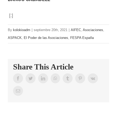
[:]
By
kolokioadm
|
septiembre 20th, 2021
|
AIFEC
,
Asociaciones
,
ASPACK
,
El Poder de las Asociaciones
,
FESPA España
Share This Article
Facebook
Twitter
LinkedIn
WhatsApp
Tumblr
Pinterest
Vk
Email