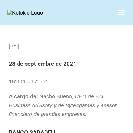
Skip
to
Tog
content
Nav
QUIENES S
[:es]
SERVICIOS
28 de septiembre de 2021
CASOS DE 
16:00h – 17:00h
CLIENTES
A cargo de:
Nacho Bueno,
CEO de FAI
Business Advisory y de Byte4games y asesor
NOTICIAS
financiero de grandes empresas.
BANCO SABADELL
CONTAC