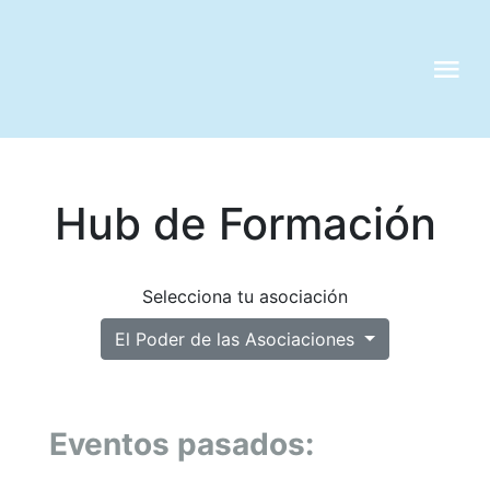
Skip
to
content
Tog
Nav
QUIENES S
Hub de Formación
SERVICIOS
CASOS DE 
Selecciona tu asociación
El Poder de las Asociaciones
CLIENTES
Eventos pasados:
NOTICIAS