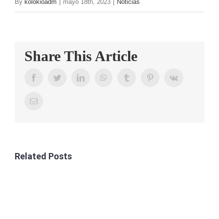
By
kolokioadm
|
mayo 18th, 2023
|
Noticias
CONTAC
Share This Article
Facebook
Twitter
LinkedIn
WhatsApp
Tumblr
Pinterest
Vk
Email
Related Posts