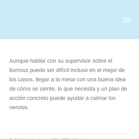
Skip
to
Tog
content
Nav
QUIENES S
Aunque hablar con su supervisor sobre el
SERVICIOS
burnout puede ser difícil incluso en el mejor de
los casos, llegar a la mesa con una buena idea
CASOS DE 
de cómo se siente, lo que necesita y un plan de
acción concreto puede ayudar a calmar los
CLIENTES
nervios.
NOTICIAS