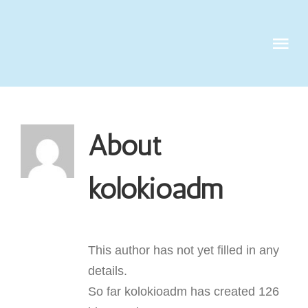
Skip
to
Tog
content
Nav
QUIENES S
About
SERVICIOS
kolokioadm
CASOS DE 
CLIENTES
This author has not yet filled in any
details.
NOTICIAS
So far kolokioadm has created 126