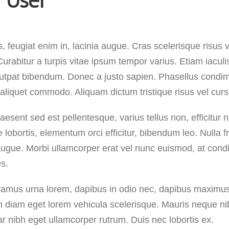
 User
feugiat enim in, lacinia augue. Cras scelerisque risus v
abitur a turpis vitae ipsum tempor varius. Etiam iaculis 
lutpat bibendum. Donec a justo sapien. Phasellus condi
aliquet commodo. Aliquam dictum tristique risus vel curs
esent sed est pellentesque, varius tellus non, efficitur n
e lobortis, elementum orci efficitur, bibendum leo. Nulla f
augue. Morbi ullamcorper erat vel nunc euismod, at condi
es.
Vivamus urna lorem, dapibus in odio nec, dapibus maximus
in diam eget lorem vehicula scelerisque. Mauris neque n
nar nibh eget ullamcorper rutrum. Duis nec lobortis ex.