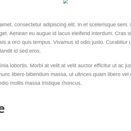
amet, consectetur adipiscing elit. In et scelerisque se
eget. Aenean eu augue id lacus eleifend interdum. Cras si
lisis a orci quis tempus. Vivamus id odio justo. Curabitu
andit id sed eros.
ia lobortis. Morbi at velit at velit auctor efficitur ut ac jus
nunc libero bibendum massa, ut ultrices quam libero vel do
io mollis massa tristique rhoncus.
e