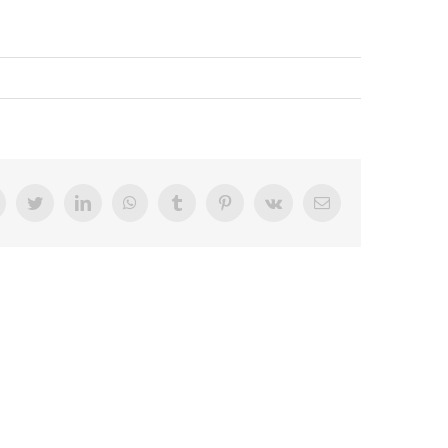
Facebook
Twitter
LinkedIn
WhatsApp
Tumblr
Pinterest
Vk
Email