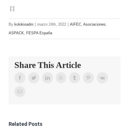
[:]
By
kolokioadm
|
marzo 24th, 2022
|
AIFEC
,
Asociaciones
,
ASPACK
,
FESPA España
Share This Article
Facebook
Twitter
LinkedIn
WhatsApp
Tumblr
Pinterest
Vk
Email
Related Posts