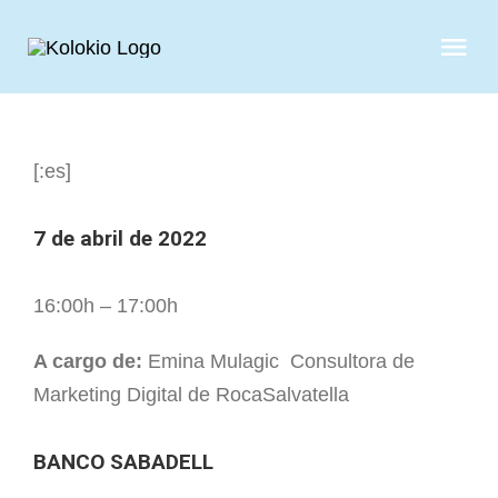
Skip
to
Tog
content
Nav
QUIENES SOMOS
[:es]
SERVICIOS
7 de abril de 2022
CASOS DE ÉXITO
16:00h – 17:00h
CLIENTES
A cargo de:
Emina Mulagic
Consultora de
Marketing Digital de RocaSalvatella
NOTICIAS
BANCO SABADELL
CONTACTO