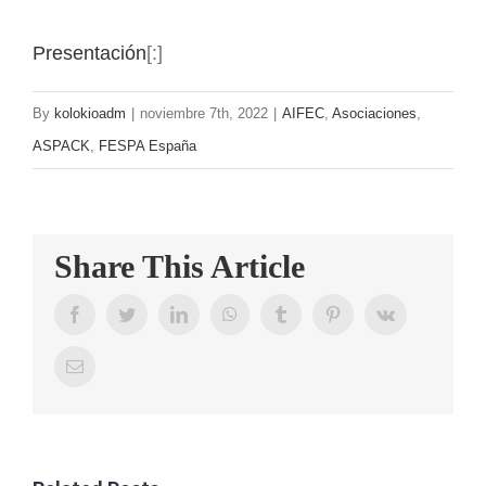
Presentación
[:]
By
kolokioadm
|
noviembre 7th, 2022
|
AIFEC
,
Asociaciones
,
ASPACK
,
FESPA España
Share This Article
Facebook
Twitter
LinkedIn
WhatsApp
Tumblr
Pinterest
Vk
Email