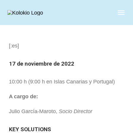
Skip
to
Tog
content
Nav
QUIENES S
[:es]
SERVICIOS
17 de noviembre de 2022
CASOS DE 
10:00 h (9:00 h en Islas Canarias y Portugal)
CLIENTES
A cargo de:
Julio García-Maroto,
Socio Director
NOTICIAS
KEY SOLUTIONS
CONTAC