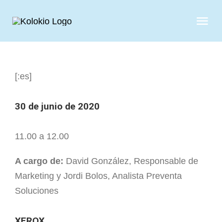
Skip
to
Tog
content
Nav
QUIENES S
[:es]
SERVICIOS
30 de junio de 2020
CASOS DE 
11.00 a 12.00
CLIENTES
A cargo de:
David González, Responsable de
Marketing y Jordi Bolos, Analista Preventa
NOTICIAS
Soluciones
XEROX
CONTAC