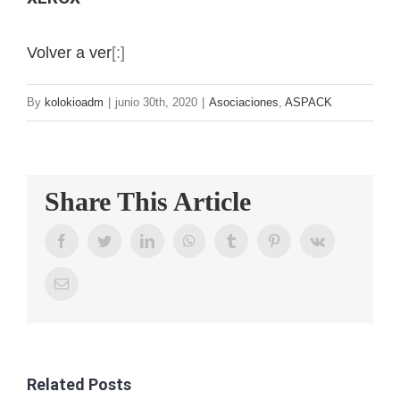
Volver a ver
[:]
By
kolokioadm
|
junio 30th, 2020
|
Asociaciones
,
ASPACK
Share This Article
Facebook
Twitter
LinkedIn
WhatsApp
Tumblr
Pinterest
Vk
Email
Related Posts