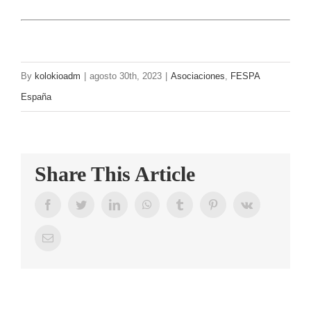
By
kolokioadm
|
agosto 30th, 2023
|
Asociaciones
,
FESPA
España
Share This Article
Facebook
Twitter
LinkedIn
WhatsApp
Tumblr
Pinterest
Vk
Email