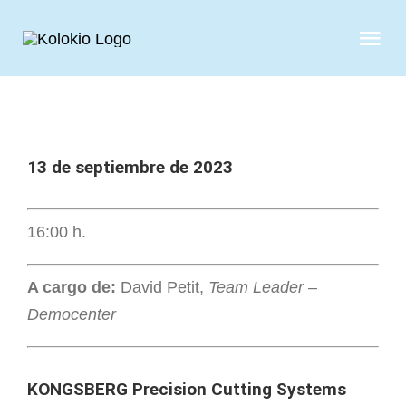
Skip
to
Tog
content
Nav
QUIENES S
SERVICIOS
13 de septiembre de 2023
CASOS DE 
16:00 h.
CLIENTES
A cargo de:
David Petit,
Team Leader –
Democenter
NOTICIAS
KONGSBERG Precision Cutting Systems
CONTAC