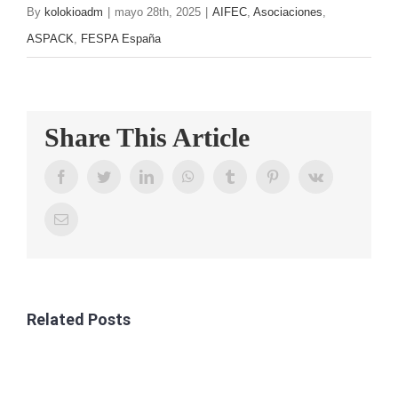
By
kolokioadm
|
mayo 28th, 2025
|
AIFEC
,
Asociaciones
,
ASPACK
,
FESPA España
Share This Article
Facebook
Twitter
LinkedIn
WhatsApp
Tumblr
Pinterest
Vk
Email
Related Posts