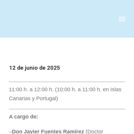
Skip
to
Tog
content
Nav
QUIENES S
SERVICIOS
12 de junio de 2025
CASOS DE 
11:00 h. a 12:00 h. (10:00 h. a 11:00 h. en Islas
Canarias y Portugal)
CLIENTES
A cargo de:
NOTICIAS
–
Don Javier Fuentes Ramírez
(Doctor