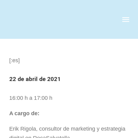
Skip
to
Tog
content
Nav
QUIENES S
[:es]
SERVICIOS
22 de abril de 2021
CASOS DE 
16:00 h a 17:00 h
CLIENTES
A cargo de:
NOTICIAS
Erik Rigola, consultor de marketing y estrategia
digital en RocaSalvatella