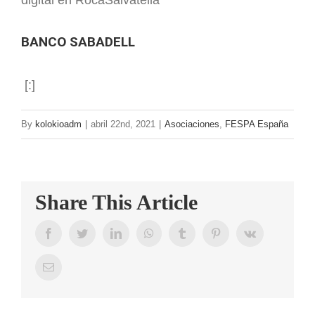
CONTAC
BANCO SABADELL
[:]
By
kolokioadm
|
abril 22nd, 2021
|
Asociaciones
,
FESPA España
Share This Article
Facebook
Twitter
LinkedIn
WhatsApp
Tumblr
Pinterest
Vk
Email